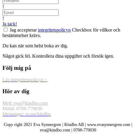
!
!
Ja tack!
Jag accepterar
integritetspolicyn
Checkbox för villkor och
bestämmelser krävs.
Du kan när som helst boka av dig.
Något gick fel. Kontrollera dina uppgifter och försök igen.
Följ mig på
Läs integritetspolicyn >
Hör av dig
Mejl: eva@kindbo.com
Mobil: 0708-770030
Messenger: m.me/kindbo
Copy right 2021 Eva Synnergren | Kindbo AB | www.evasynnergren.com |
eva@kindbo.com | 0708-770030