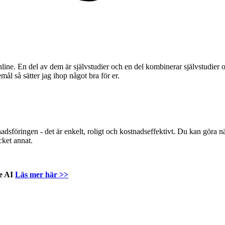
online. En del av dem är självstudier och en del kombinerar självstudie
ål så sätter jag ihop något bra för er.
adsföringen - det är enkelt, roligt och kostnadseffektivt. Du kan göra näs
cket annat.
e AI
Läs mer här >>