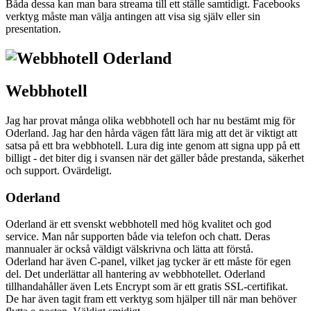
Båda dessa kan man bara streama till ett ställe samtidigt. Facebooks
verktyg måste man välja antingen att visa sig själv eller sin
presentation.
Webbhotell
Jag har provat många olika webbhotell och har nu bestämt mig för
Oderland. Jag har den hårda vägen fått lära mig att det är viktigt att
satsa på ett bra webbhotell. Lura dig inte genom att signa upp på ett
billigt - det biter dig i svansen när det gäller både prestanda, säkerhet
och support. Ovärdeligt.
Oderland
Oderland är ett svenskt webbhotell med hög kvalitet och god
service. Man når supporten både via telefon och chatt. Deras
mannualer är också väldigt välskrivna och lätta att förstå.
Oderland har även C-panel, vilket jag tycker är ett måste för egen
del. Det underlättar all hantering av webbhotellet. Oderland
tillhandahåller även Lets Encrypt som är ett gratis SSL-certifikat.
De har även tagit fram ett verktyg som hjälper till när man behöver