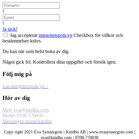
!
!
Ja tack!
Jag accepterar
integritetspolicyn
Checkbox för villkor och
bestämmelser krävs.
Du kan när som helst boka av dig.
Något gick fel. Kontrollera dina uppgifter och försök igen.
Följ mig på
Läs integritetspolicyn >
Hör av dig
Mejl: eva@kindbo.com
Mobil: 0708-770030
Messenger: m.me/kindbo
Copy right 2021 Eva Synnergren | Kindbo AB | www.evasynnergren.com |
eva@kindbo.com | 0708-770030