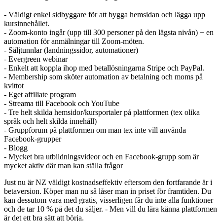
- Väldigt enkel sidbyggare för att bygga hemsidan och lägga upp
kursinnehållet.
- Zoom-konto ingår (upp till 300 personer på den lägsta nivån) + en
automation för anmälningar till Zoom-möten.
- Säljtunnlar (landningssidor, automationer)
- Evergreen webinar
- Enkelt att koppla ihop med betallösningarna Stripe och PayPal.
- Membership som sköter automation av betalning och moms på
kvittot
- Eget affiliate program
- Streama till Facebook och YouTube
- Tre helt skilda hemsidor/kursportaler på plattformen (tex olika
språk och helt skilda innehåll)
- Gruppforum på plattformen om man tex inte vill använda
Facebook-grupper
- Blogg
- Mycket bra utbildningsvideor och en Facebook-grupp som är
mycket aktiv där man kan ställa frågor
Just nu är NZ väldigt kostnadseffektiv eftersom den fortfarande är i
betaversion. Köper man nu så låser man in priset för framtiden. Du
kan dessutom vara med gratis, visserligen får du inte alla funktioner
och de tar 10 % på det du säljer. - Men vill du lära känna plattformen
är det ett bra sätt att börja.