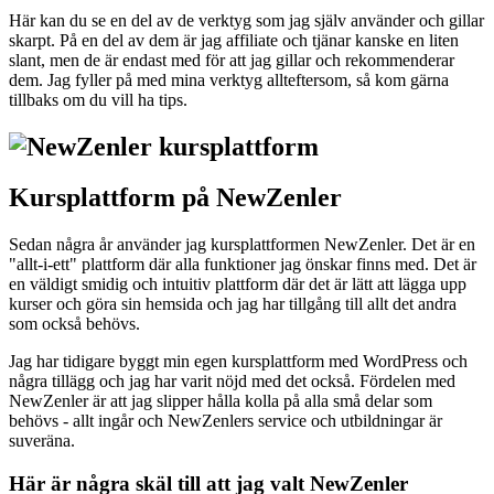
Här kan du se en del av de verktyg som jag själv använder och gillar
skarpt. På en del av dem är jag affiliate och tjänar kanske en liten
slant, men de är endast med för att jag gillar och rekommenderar
dem. Jag fyller på med mina verktyg allteftersom, så kom gärna
tillbaks om du vill ha tips.
Kursplattform på NewZenler
Sedan några år använder jag kursplattformen NewZenler. Det är en
"allt-i-ett" plattform där alla funktioner jag önskar finns med. Det är
en väldigt smidig och intuitiv plattform där det är lätt att lägga upp
kurser och göra sin hemsida och jag har tillgång till allt det andra
som också behövs.
Jag har tidigare byggt min egen kursplattform med WordPress och
några tillägg och jag har varit nöjd med det också. Fördelen med
NewZenler är att jag slipper hålla kolla på alla små delar som
behövs - allt ingår och NewZenlers service och utbildningar är
suveräna.
Här är några skäl till att jag valt NewZenler