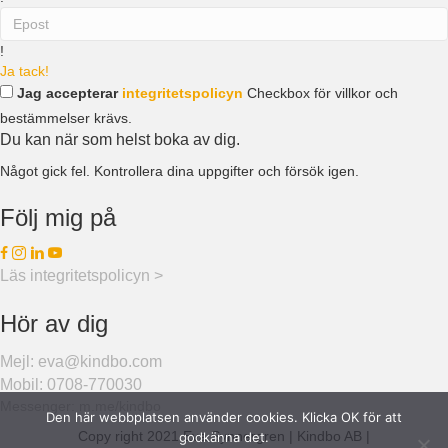
!
Ja tack!
Jag accepterar
integritetspolicyn
Checkbox för villkor och
bestämmelser krävs.
Du kan när som helst boka av dig.
Något gick fel. Kontrollera dina uppgifter och försök igen.
Följ mig på
Läs integritetspolicyn >
Hör av dig
Mejl: eva@kindbo.com
Mobil: 0708-770030
Messenger: m.me/kindbo
Den här webbplatsen använder cookies. Klicka OK för att
Copy right 2021 Eva Synnergren | Kindbo AB |
godkänna det.