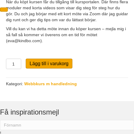
När du köpt kursen får du tillgång till kursportalen. Där finns flera
moduler med korta videos som visar dig steg för steg hur du
gör. Du och jag börjar med ett kort möte via Zoom där jag guidar
dig runt och ger dig tips om var du lättast börjar.
Vill du kan vi ha detta möte innan du köper kursen – mejla mig i
så fall så kommer vi överens om en tid för mötet
(eva@kindbo.com).
Din
Lägg till i varukorg
hemsida
-
WordPress
Kategori:
Webbkurs m handledning
utan
och
innan
mängd
Få inspirationsmejl
!