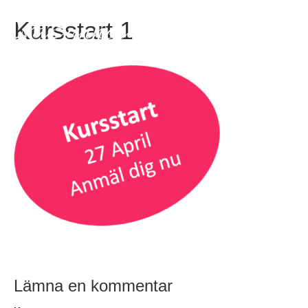
EvaSynnergren
Kursstart 1
Lämna en kommentar