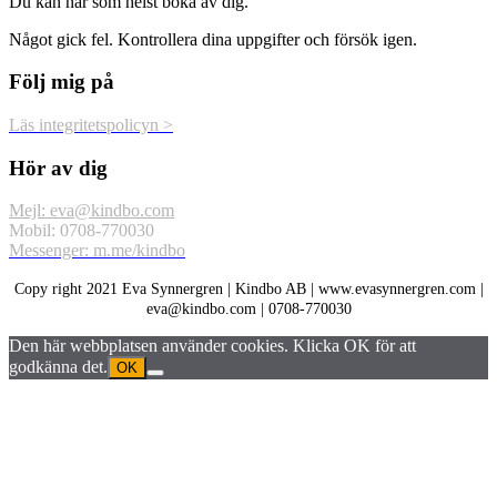
Du kan när som helst boka av dig.
Något gick fel. Kontrollera dina uppgifter och försök igen.
Följ mig på
Läs integritetspolicyn >
Hör av dig
Mejl: eva@kindbo.com
Mobil: 0708-770030
Messenger: m.me/kindbo
Copy right 2021 Eva Synnergren | Kindbo AB | www.evasynnergren.com |
eva@kindbo.com | 0708-770030
Den här webbplatsen använder cookies. Klicka OK för att
godkänna det.
OK