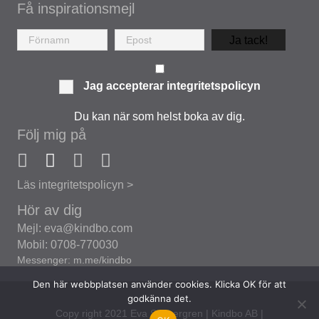
Få inspirationsmejl
Ja tack!
Jag accepterar
integritetspolicyn
Du kan när som helst boka av dig.
Följ mig på
Läs integritetspolicyn >
Hör av dig
Mejl: eva@kindbo.com
Mobil: 0708-770030
Messenger: m.me/kindbo
Den här webbplatsen använder cookies. Klicka OK för att
godkänna det.
Copy right 2021 Eva Synnergren | Kindbo AB |