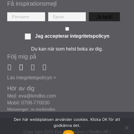
Få inspirationsmejl
Ja tack!
Jag accepterar
integritetspolicyn
Du kan när som helst boka av dig.
Följ mig på
Läs integritetspolicyn >
Hör av dig
Mejl: eva@kindbo.com
Mobil: 0708-770030
Messenger: m.me/kindbo
Den här webbplatsen använder cookies. Klicka OK för att
godkänna det.
Copy right 2021 Eva Synnergren | Kindbo AB |