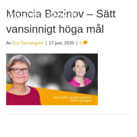
EvaSynnergren
Moncia Bozinov – Sätt
vansinnigt höga mål
Av
Eva Synnergren
|
17 juni, 2020
|
0