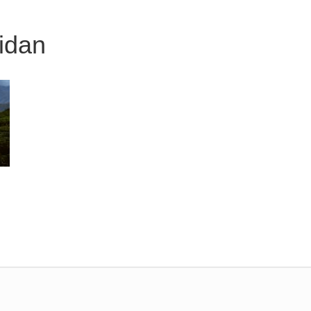
HEM
OM MIG
COACHING
KURSER & WO
idan