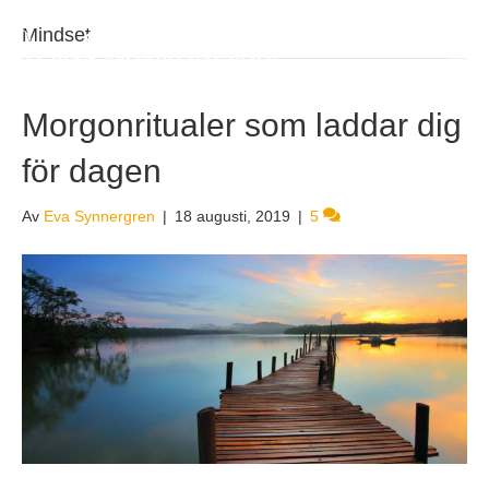
EvaSynnergren
Mindset
Morgonritualer som laddar dig
för dagen
Av
Eva Synnergren
|
18 augusti, 2019
|
5