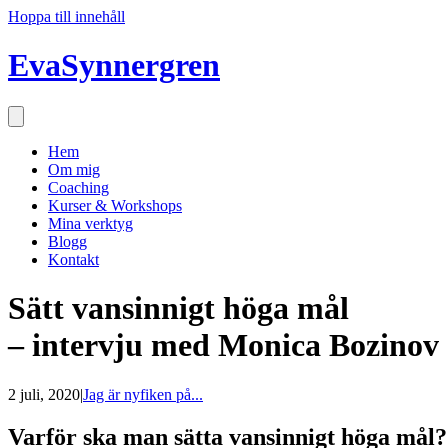
Hoppa till innehåll
EvaSynnergren
Hem
Om mig
Coaching
Kurser & Workshops
Mina verktyg
Blogg
Kontakt
Sätt vansinnigt höga mål
– intervju med Monica Bozinov
2 juli, 2020
|
Jag är nyfiken på...
Varför ska man sätta vansinnigt höga mål?