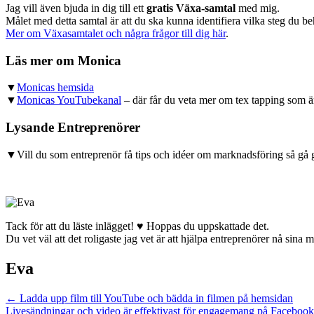
Jag vill även bjuda in dig till ett
gratis Växa-samtal
med mig.
Målet med detta samtal är att du ska kunna identifiera vilka steg du behö
Mer om Växasamtalet och några frågor till dig här
.
Läs mer om Monica
▼
Monicas hemsida
▼
Monicas YouTubekanal
– där får du veta mer om tex tapping som 
Lysande Entreprenörer
▼Vill du som entreprenör få tips och idéer om marknadsföring så gå
Tack för att du läste inlägget! ♥ Hoppas du uppskattade det.
Du vet väl att det roligaste jag vet är att hjälpa entreprenörer nå sina 
Eva
Posts
← Ladda upp film till YouTube och bädda in filmen på hemsidan
Livesändningar och video är effektivast för engagemang på Faceboo