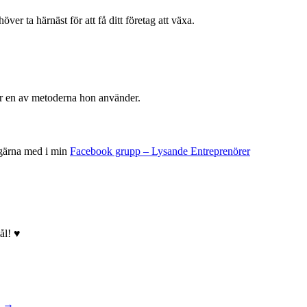
ver ta härnäst för att få ditt företag att växa.
är en av metoderna hon använder.
 gärna med i min
Facebook grupp – Lysande Entreprenörer
mål! ♥
k →